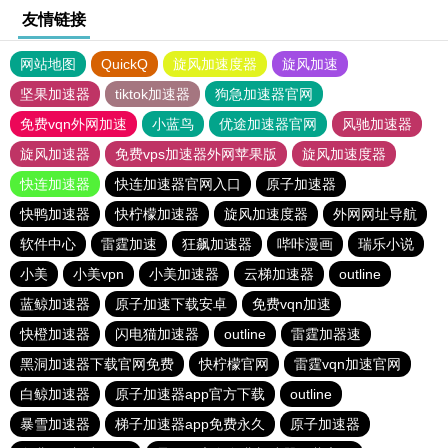
友情链接
网站地图
QuickQ
旋风加速度器
旋风加速
坚果加速器
tiktok加速器
狗急加速器官网
免费vqn外网加速
小蓝鸟
优途加速器官网
风驰加速器
旋风加速器
免费vps加速器外网苹果版
旋风加速度器
快连加速器
快连加速器官网入口
原子加速器
快鸭加速器
快柠檬加速器
旋风加速度器
外网网址导航
软件中心
雷霆加速
狂飙加速器
哔咔漫画
瑞乐小说
小美
小美vpn
小美加速器
云梯加速器
outline
蓝鲸加速器
原子加速下载安卓
免费vqn加速
快橙加速器
闪电猫加速器
outline
雷霆加器速
黑洞加速器下载官网免费
快柠檬官网
雷霆vqn加速官网
白鲸加速器
原子加速器app官方下载
outline
暴雪加速器
梯子加速器app免费永久
原子加速器