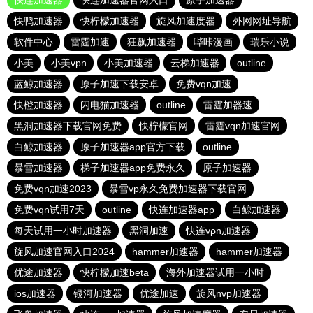
快连加速器
快连加速器官网入口
原子加速器
快鸭加速器
快柠檬加速器
旋风加速度器
外网网址导航
软件中心
雷霆加速
狂飙加速器
哔咔漫画
瑞乐小说
小美
小美vpn
小美加速器
云梯加速器
outline
蓝鲸加速器
原子加速下载安卓
免费vqn加速
快橙加速器
闪电猫加速器
outline
雷霆加器速
黑洞加速器下载官网免费
快柠檬官网
雷霆vqn加速官网
白鲸加速器
原子加速器app官方下载
outline
暴雪加速器
梯子加速器app免费永久
原子加速器
免费vqn加速2023
暴雪vp永久免费加速器下载官网
免费vqn试用7天
outline
快连加速器app
白鲸加速器
每天试用一小时加速器
黑洞加速
快连vρn加速器
旋风加速官网入口2024
hammer加速器
hammer加速器
优途加速器
快柠檬加速beta
海外加速器试用一小时
ios加速器
银河加速器
优途加速
旋风nvp加速器