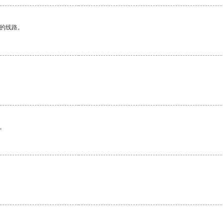
区的线路。
。