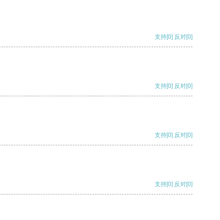
支持
[0]
反对
[0]
支持
[0]
反对
[0]
支持
[0]
反对
[0]
支持
[0]
反对
[0]