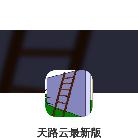
天路云最新版