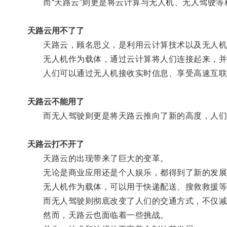
而“天路云”则更是将云计算与无人机、无人驾驶等
天路云用不了了
天路云，顾名思义，是利用云计算技术以及无人机
无人机作为载体，通过云计算将人们连接起来，并
人们可以通过无人机接收实时信息、享受高速互联
天路云不能用了
而无人驾驶则更是将天路云推向了新的高度，人们可
天路云打不开了
天路云的出现带来了巨大的变革。
无论是商业应用还是个人娱乐，都得到了新的发展
无人机作为载体，可以用于快递配送、搜救救援等
而无人驾驶则彻底改变了人们的交通方式，不仅减
然而，天路云也面临着一些挑战。