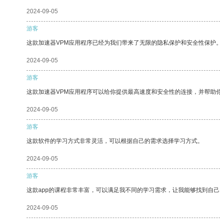
2024-09-05
游客
这款加速器VPM应用程序已经为我们带来了无限的隐私保护和安全性保护
2024-09-05
游客
这款加速器VPM应用程序可以给你提供最高速度和安全性的连接，并帮助
2024-09-05
游客
这款软件的学习方式非常灵活，可以根据自己的需求选择学习方式。
2024-09-05
游客
这款app的课程非常丰富，可以满足我不同的学习需求，让我能够找到自
2024-09-05