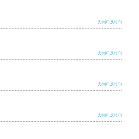
支持
[0]
反对
[0]
支持
[0]
反对
[0]
支持
[0]
反对
[0]
支持
[0]
反对
[0]