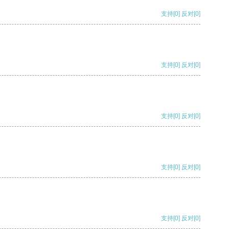
支持
[0]
反对
[0]
支持
[0]
反对
[0]
支持
[0]
反对
[0]
支持
[0]
反对
[0]
支持
[0]
反对
[0]